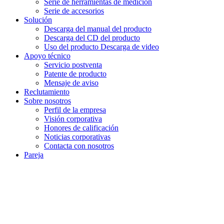
Serie de herramientas de medición
Serie de accesorios
Solución
Descarga del manual del producto
Descarga del CD del producto
Uso del producto Descarga de video
Apoyo técnico
Servicio postventa
Patente de producto
Mensaje de aviso
Reclutamiento
Sobre nosotros
Perfil de la empresa
Visión corporativa
Honores de calificación
Noticias corporativas
Contacta con nosotros
Pareja