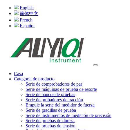
English
简体中文
French
Español
Casa
Categoría de producto
Serie de comprobadores de par
Serie de máquinas de prueba de resorte
Serie de bancos de pruebas
Serie de probadores de tracción
Empuje la serie del medidor de fuerza
Serie de gradillas de prueba
Serie de instrumentos de medición de precisión
Serie de pruebas de dureza
Serie de pruebas de tensión